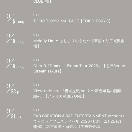
CLUB #9】
LIVE
01
15
TOKIO TOKYO pre. PAGE【TOKIO TOKYO】
[THU]
LIVE
01
18
Melody Line〜はじまりのうた〜【新宿エリア複数会
[SUN]
場】
LIVE
01
18
Gum-9『Drama in Bloom Tour 2026』【志津Sound
[SUN]
Stream sakura】
LIVE
01
23
Viewtrade pre.『視点交戦 vol.2 〜新春爆発の踊場
[FRI]
編~』【アメリカ村BEYOND】
LIVE
01
31
RAD CREATION & RAD ENTERTAINMENT presents
[SAT]
でらロックフェスティバル 2026 (1/31・2/1 2Days
開催)【名古屋栄・新栄エリア複数会場】