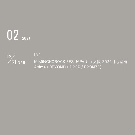
02
2026
LIVE
02
21
MiMiNOKOROCK FES JAPAN in 大阪 2026【心斎橋
[SAT]
Anima / BEYOND / DROP / BRONZE】
LIVE
02
22
ORCALAND名古屋人気者計画【新栄RAD SEVEN】
[SUN]
LIVE
02
23
WAKA NIGHT Supported by 心臓爆発日和 [eggman
[MON]
"45th/45days" Anniversary] 【shibuya eggman】
LIVE
02
27
(ヨシキ弾き語り)下八重航大 三ヶ月連続弾き語り企
[FRI]