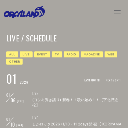
HOME
NEWS
LIVE / SCHEDULE
LIVE / SCHEDULE
BIO
DISC
MOVIE
ALL
LIVE
EVENT
TV
RADIO
MAGAZINE
WEB
OTHER
GOODS
CONTACT
01
LAST MONTH
NEXT MONTH
2026
LIVE
01
06
(ヨシキ弾き語り) 新春！！歌い始め！！【下北沢近
[TUE]
松】
LIVE
01
10
しかロック2026 (1/10・11 2days開催)【 KORIYAMA
[SAT]