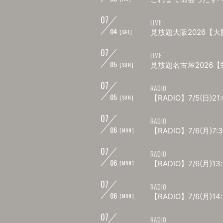
07
LIVE
04
見放題大阪2026【
[SAT]
07
LIVE
05
見放題名古屋2026
[SUN]
07
RADIO
05
【RADIO】7/5(日)21:
[SUN]
07
RADIO
06
【RADIO】7/6(月)7:3
[MON]
07
RADIO
06
【RADIO】7/6(月)13:
[MON]
07
RADIO
06
【RADIO】7/6(月)14
[MON]
07
RADIO