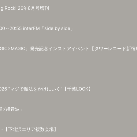
ng Rock! 26年8月号増刊
0～20:55 interFM「side by side」
um『MAGIC×MAGIC』発売記念インストアイベント【タワーレコード新
 2026 "マジで魔法をかけにいく"【千葉LOOK】
⚡️超音波」
OP -【下北沢エリア複数会場】