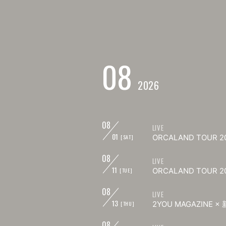
08
2026
08
LIVE
01
ORCALAND TOU
[SAT]
08
LIVE
11
ORCALAND TOUR
[TUE]
08
LIVE
13
2YOU MAGAZINE × 
[THU]
08