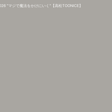
 2026 "マジで魔法をかけにいく"【高松TOONICE】
um『MAGIC×MAGIC』発売記念インストアイベント【タワーレコード梅
 pre. HYPERDRIVE TOUR 2026【渋谷CLUB CRAWL】