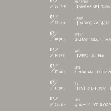
07
MAGAZINE
09
【MAGAZINE】Talki
[THU]
07
RADIO
09
【RADIO】7/9(木)19:0
[THU]
07
EVENT
10
3rd Mini Alb
[FRI]
07
WEB
14
【WEB】Uta-Net
[TUE]
07
LIVE
17
ORCALAND TOUR
[FRI]
07
TV
17
【TV】テレビ東京「超
[FRI]
07
LIVE
26
ゆループ - YOULO
[SUN]