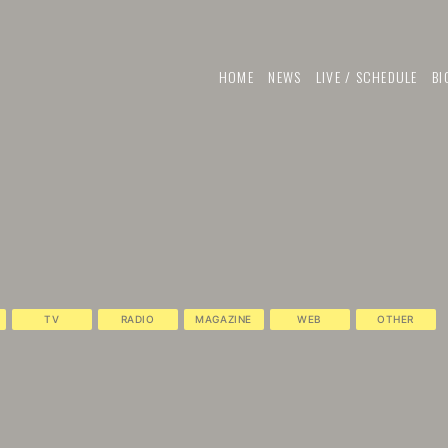
HOME
NEWS
LIVE / SCHEDULE
BI
TV
RADIO
MAGAZINE
WEB
OTHER