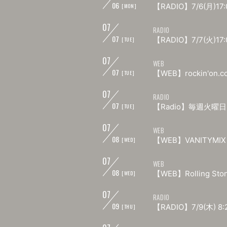
06
【RADIO】7/6(月)17:
[MON]
07
RADIO
07
【RADIO】7/7(火
[TUE]
07
WEB
07
【WEB】rockin'on.c
[TUE]
07
RADIO
07
【Radio】毎週火曜日24
[TUE]
07
WEB
08
【WEB】VANITYMIX
[WED]
07
WEB
08
【WEB】Rolling Ston
[WED]
07
RADIO
09
【RADIO】7/9(木) 8
[THU]