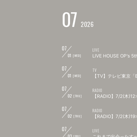
07
2026
07
LIVE
01
LIVE HOUSE OP's 
[WED]
07
TV
01
【TV】テレビ東京「BR
[WED]
07
RADIO
02
【RADIO】7/2(木)12:
[THU]
07
RADIO
02
【RADIO】7/2(木)19:
[THU]
07
LIVE
03
これまで出会ったすべ
[FRI]