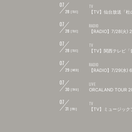
07
TV
28
【TV】仙台放送「杜の都
[TUE]
07
RADIO
28
【RADIO】7/28(火) 
[TUE]
07
TV
28
【TV】関西テレビ「
[TUE]
07
RADIO
29
【RADIO】7/29(水) 6
[WED]
07
LIVE
30
ORCALAND TOUR
[THU]
07
TV
31
【TV】ミュージック
[FRI]