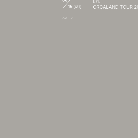
LIVE
15
ORCALAND TOUR
[SAT]
08
EVENT
16
3rd Mini Alb
[SUN]
08
LIVE
21
Mercy Woodpecker
[FRI]