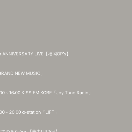
5th ANNIVERSARY LIVE【福岡OP's】
AND NEW MUSIC」
00～16:00 KISS FM KOBE「Joy Tune Radio」
00～20:00 α-station「LIFT」
てのあなたへ【豊中LIP2nd】