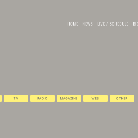
HOME
NEWS
LIVE / SCHEDULE
BI
TV
RADIO
MAGAZINE
WEB
OTHER