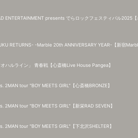
& RAD ENTERTAINMENT presents でらロックフェスティバ
 RETURNS- -Marble 20th ANNIVERSARY YEAR-【新宿Marb
オハルライン」 青春戦【心斎橋Live House Pangea】
s. 2MAN tour "BOY MEETS GIRL"【心斎橋BRONZE】
s. 2MAN tour "BOY MEETS GIRL"【新栄RAD SEVEN】
s. 2MAN tour "BOY MEETS GIRL"【下北沢SHELTER】