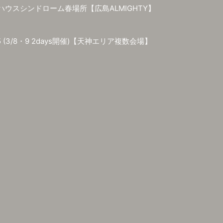
イブハウスシンドローム春場所【広島ALMIGHTY】
025 (3/8・9 2days開催)【天神エリア複数会場】
 JAPAN in 大阪 2025【心斎橋Anima / BRONZE / BEYOND / Atlan
 vol.23 Moethein "Winter TOUR'25" SRC AFTER PARTY at
山CRAZYMAMA KINGDOM / ブルーブルース / Desperado】
【心斎橋ANIMA / Pangea / DROP / BEYOND】
沢ERA】