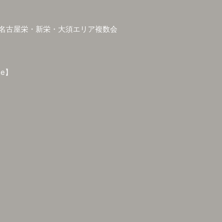
ル2025【名古屋栄・新栄・大須エリア複数会
le】