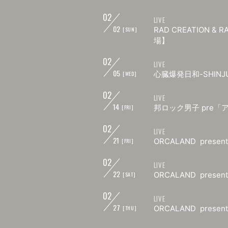
02
LIVE
02
RAD CREATION 
[SUN]
場】
02
LIVE
05
心臓爆発日和-SHINJUKU
[WED]
02
LIVE
14
邦ロック男子 pre「ア
[FRI]
02
LIVE
21
ORCALAND present
[FRI]
02
LIVE
22
ORCALAND present
[SAT]
02
LIVE
27
ORCALAND present
[THU]