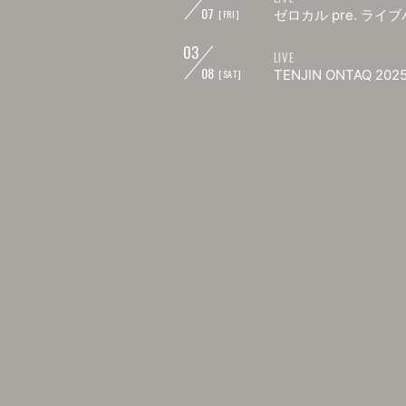
07
ゼロカル pre. ラ
[FRI]
03
LIVE
08
TENJIN ONTAQ 2
[SAT]
03
LIVE
15
MiMiNOKOROCK FES
[SAT]
03
LIVE
15
TERUSHI-STANDARD
[SAT]
TOONICE】
03
LIVE
16
machioto2025【岡
[SUN]
03
LIVE
20
ZERO NEN CIRCUIT
[THU]
03
LIVE
21
Lapins mix01【下北
[FRI]