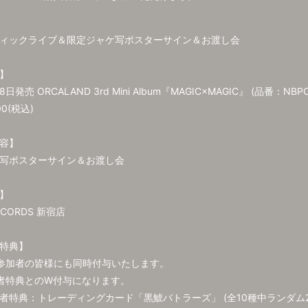
ィックライブ＆限定ジャケ写ポスターサイン＆お渡し会
】
8日発売 ORCALAND 3rd Mini Album『MAGIC×MAGIC』 (品番：NBPC
00(税込)
容】
写ポスターサイン＆お渡し会
】
ECORDS 新宿店
入特典】
参加者の皆様にも同時付与いたします。
者特典とのW付与になります。
者特典：トレーディングカード「黒鯱バトラーズ」 (全10種中ランダム2