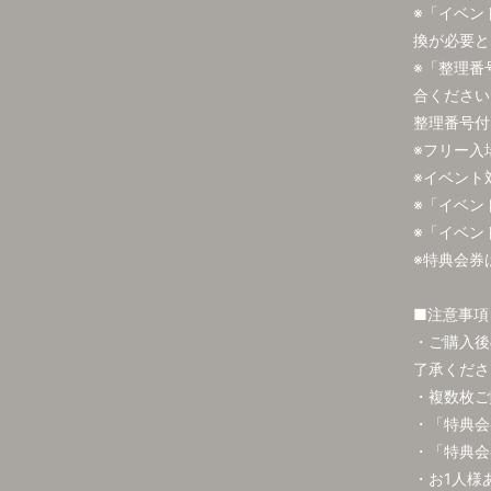
※「イベン
換が必要と
※「整理番
合ください
整理番号付
※フリー入
※イベント
※「イベン
※「イベン
※特典会券
■注意事項
・ご購入後
了承くださ
・複数枚ご
・「特典会
・「特典会
・お1人様