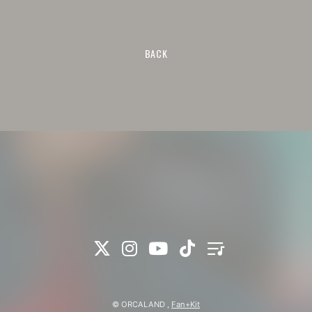
BACK
© ORCALAND ,
Fan+Kit