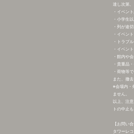
達し次第、
・イベント
・小学生以
・列が途切
・イベント
・トラブル
・イベント
・館内や会
・貴重品・
・荷物等で
また、撤去
※会場内・
ません。
以上、注意
トの中止も
【お問い合
タワーレコード