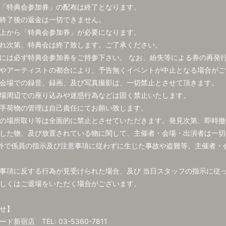
「特典会参加券」の配布は終了となります。
終了後の返金は一切できません。
上から「特典会参加券」が必要になります。
れ次第、特典会は終了致します。ご了承ください。
には必ず特典会参加券をご持参下さい。 なお、紛失等による券の再発
やアーティストの都合により、予告無くイベントが中止となる場合がご
会場での録音、録画、及び写真撮影は、一切禁止とさせて頂きます。
場周辺での座り込みや迷惑行為などは固く禁止いたします。
手荷物の管理は自己責任にてお願い致します。
の場所取り等は全面的に禁止とさせていただきます。発見次第、即時撤
した物、及び放置されている物に関して、主催者・会場・出演者は一切
外で係員の指示及び注意事項に従わずに生じた事故や盗難等、主催者・
事項に反する行為が見受けられた場合、及び 当日スタッフの指示に従
しくはご退場をいただく場合がございます。
せ】
新宿店 TEL: 03-5360-7811