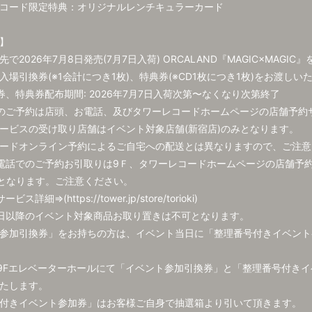
コード限定特典：オリジナルレンチキュラーカード
】
で2026年7月8日発売(7月7日入荷) ORCALAND『MAGIC×MAG
入場引換券(※1会計につき1枚)、特典券(※CD1枚につき1枚)をお渡しい
券、特典券配布期間: 2026年7月7日入荷次第〜なくなり次第終了
のご予約は店頭、お電話、及びタワーレコードホームページの店舗予約
ービスの受け取り店舗はイベント対象店舗(新宿店)のみとなります。
ードオンライン予約によるご自宅への配送とは異なりますので、ご注意
電話でのご予約お引取りは9Ｆ、タワーレコードホームページの店舗予
Fとなります。ご注意ください。
ス詳細⇒(https://tower.jp/store/torioki)
日以降のイベント対象商品お取り置きは不可となります。
参加引換券」をお持ちの方は、イベント当日に「整理番号付きイベント
より9Fエレベーターホールにて「イベント参加引換券」と「整理番号付き
たします。
付きイベント参加券」はお客様ご自身で抽選箱より引いて頂きます。