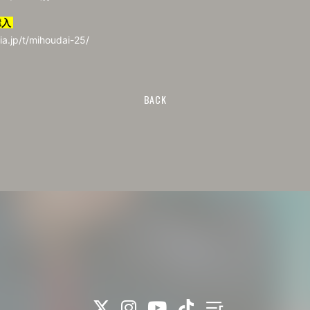
購入
ia.jp/t/mihoudai-25/
BACK