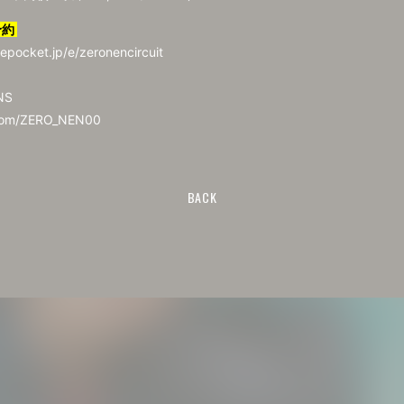
予約
ivepocket.jp/e/zeronencircuit
NS
.com/ZERO_NEN00
BACK