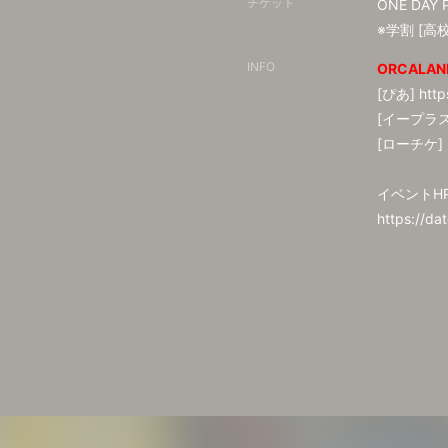
チケット
ONE DAY 
※学割 [高
INFO
ORCALAND
[ぴあ]
http
[イープラ
[ローチケ]
イベントH
https://da