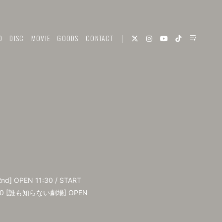
O
DISC
MOVIE
GOODS
CONTACT
nd] OPEN 11:30 / START
 12:30 [誰も知らない劇場] OPEN