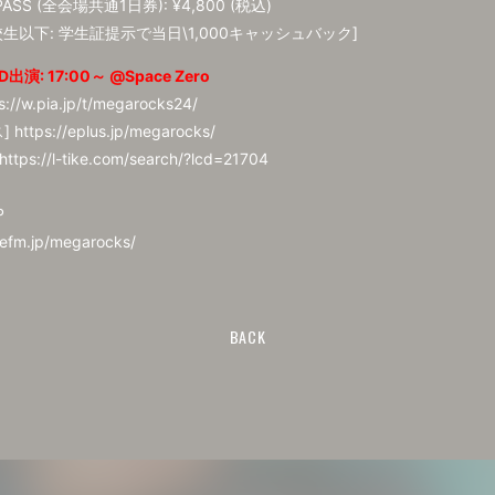
PASS (全会場共通1日券): ¥4,800 (税込)
校生以下: 学生証提示で当日\1,000キャッシュバック]
出演: 17:00～ @Space Zero
s://w.pia.jp/t/megarocks24/
ス]
https://eplus.jp/megarocks/
https://l-tike.com/search/?lcd=21704
P
tefm.jp/megarocks/
BACK