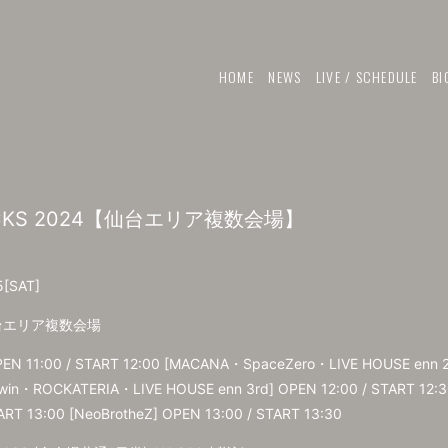
HOME
NEWS
LIVE / SCHEDULE
BI
ROCKS 2024【仙台エリア複数会場】
5
[SAT]
台エリア複数会場
PEN 11:00 / START 12:00 [MACANA・SpaceZero・LIVE HOUSE enn 2
arwin・ROCKATERIA・LIVE HOUSE enn 3rd] OPEN 12:00 / START
TART 13:00 [NeoBrotheZ] OPEN 13:00 / START 13:30