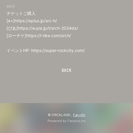
INFO
チケットご購入
[e+]
https://eplus.jp/src-h/
[ぴあ]
https://w.pia.jp/t/srch-2024dx/
[ローチケ]
https://l-tike.com/srch/
イベントHP:
https://super-rockcity.com/
BACK
© ORCALAND ,
Fan+Kit
Powered by Fanplus.inc