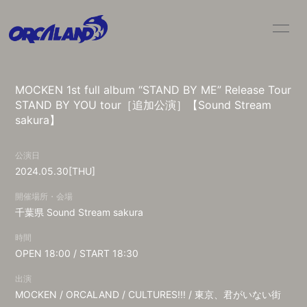
HOME
NEWS
MOCKEN 1st full album “STAND BY ME” Release Tour
LIVE / SCHEDULE
BIO
STAND BY YOU tour［追加公演］【Sound Stream
sakura】
DISC
MOVIE
公演日
GOODS
CONTACT
2024.05.30
[THU]
開催場所・会場
千葉県
Sound Stream sakura
時間
OPEN 18:00 / START 18:30
出演
MOCKEN / ORCALAND / CULTURES!!! / 東京、君がいない街